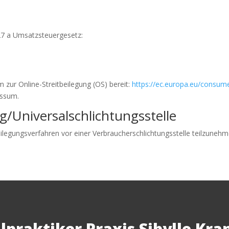
7 a Umsatzsteuergesetz:
 zur Online-Streitbeilegung (OS) bereit:
https://ec.europa.eu/consum
essum.
g/Universal­schlichtungs­stelle
tbeilegungsverfahren vor einer Verbraucherschlichtungsstelle teilzunehm
lpraktiker Praxis Sibylle Kr