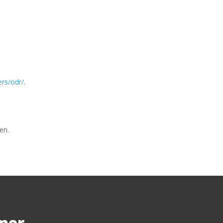
ers/odr/
.
en.
amer